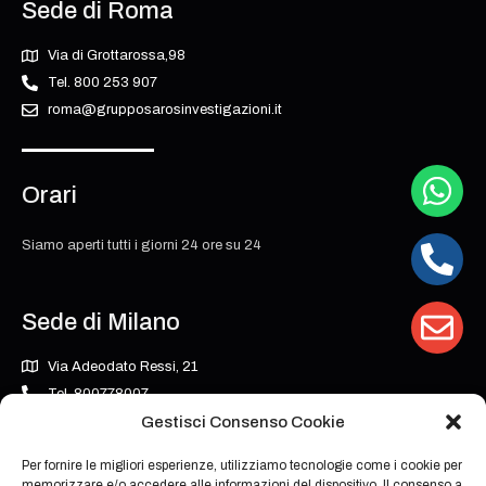
Sede di Roma
Via di Grottarossa,98
Tel. 800 253 907
roma@grupposarosinvestigazioni.it
Orari
Siamo aperti tutti i giorni 24 ore su 24
Sede di Milano
Via Adeodato Ressi, 21
Tel. 800778007
milano@grupposarosinvestigazioni.it
Gestisci Consenso Cookie
Per fornire le migliori esperienze, utilizziamo tecnologie come i cookie per
memorizzare e/o accedere alle informazioni del dispositivo. Il consenso a