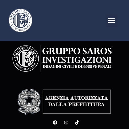
Autore:
Germano
Proietti Bartolucci