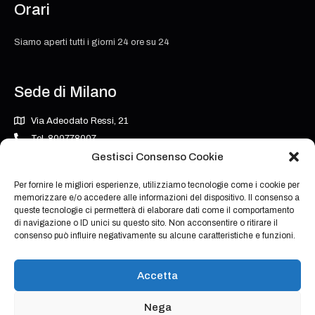
Orari
Siamo aperti tutti i giorni 24 ore su 24
Sede di Milano
Via Adeodato Ressi, 21
Tel. 800778007
milano@grupposarosinvestigazioni.it
Gestisci Consenso Cookie
Per fornire le migliori esperienze, utilizziamo tecnologie come i cookie per
memorizzare e/o accedere alle informazioni del dispositivo. Il consenso a
Orari
queste tecnologie ci permetterà di elaborare dati come il comportamento
di navigazione o ID unici su questo sito. Non acconsentire o ritirare il
consenso può influire negativamente su alcune caratteristiche e funzioni.
Siamo aperti tutti i giorni 24 ore su 24
Accetta
Nega