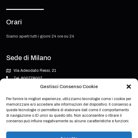
Orari
Siamo aperti tutti i giorni 24 ore su 24
Sede di Milano
Via Adeodato Ressi, 21
Tel. 800778007
milano@grupposarosinvestigazioni.it
Gestisci Consenso Cookie
Per fornire le migliori esperienze, utilizziamo tecnologie come i cookie per
memorizzare e/o accedere alle informazioni del dispositivo. Il consenso a
Orari
queste tecnologie ci permetterà di elaborare dati come il comportamento
di navigazione o ID unici su questo sito. Non acconsentire o ritirare il
consenso può influire negativamente su alcune caratteristiche e funzioni.
Siamo aperti tutti i giorni 24 ore su 24