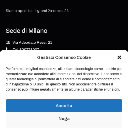
Siamo aperti tutti i giorni 24 ore su 24
Sede di Milano
Via Adeodato Ressi, 21
Tel. 800778007
milano@grupposarosinvestigazioni.it
Gestisci Consenso Cookie
Per fornire le migliori esperienze, utilizziamo tecnologie come i cookie per
memorizzare e/o accedere alle informazioni del dispositivo. Il consenso a
Orari
queste tecnologie ci permetterà di elaborare dati come il comportamento
di navigazione o ID unici su questo sito. Non acconsentire o ritirare il
consenso può influire negativamente su alcune caratteristiche e funzioni.
Siamo aperti tutti i giorni 24 ore su 24
Accetta
Nega